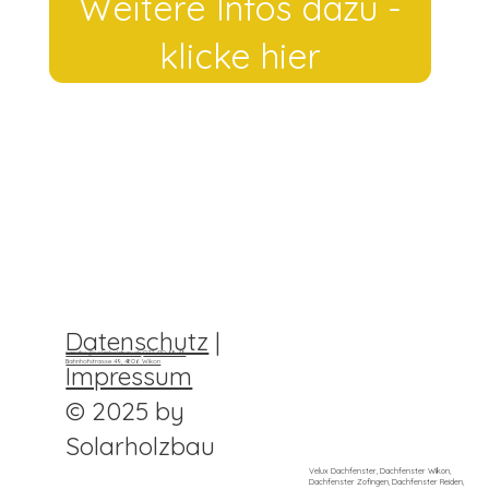
Weitere Infos dazu -
klicke hier
Datenschutz
|
sandro@solarholzbau.ch
077 410 98 49
Bahnhofstrasse 49, 4806 Wikon
Impressum
© 2025 by
Solarholzbau
Velux Dachfenster, Dachfenster Wikon,
Dachfenster Zofingen, Dachfenster Reiden,