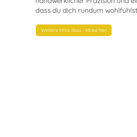
handwerklicher Präzision und ei
dass du dich rundum wohlfühlst
Weitere Infos dazu - klicke hier