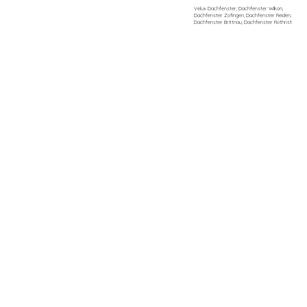
Velux Dachfenster, Dachfenster Wikon,
Dachfenster Zofingen, Dachfenster Reiden,
Dachfenster Brittnau, Dachfenster Rothrist