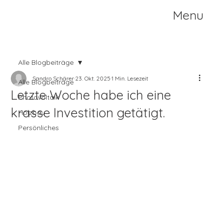
Menu
Alle Blogbeiträge
Sandro Schärer
23. Okt. 2025
1 Min. Lesezeit
Alle Blogbeiträge
Letzte Woche habe ich eine
Photovoltaik
krasse Investition getätigt.
Holzbau
Persönliches