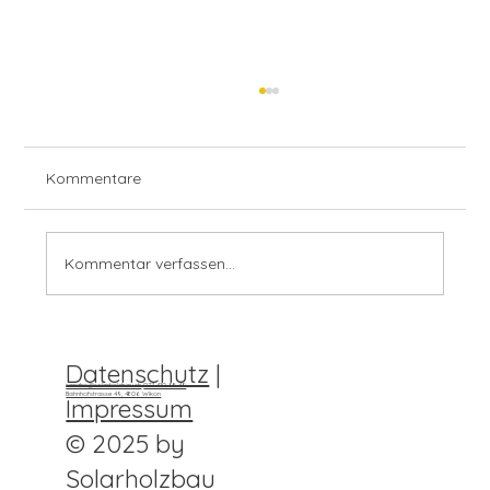
Kommentare
Kommentar verfassen...
Letzte Woche habe ich wieder mal eine
Datenschutz
|
krasse Investition getätigt.
sandro@solarholzbau.ch
077 410 98 49
Bahnhofstrasse 49, 4806 Wikon
Impressum
© 2025 by
Solarholzbau