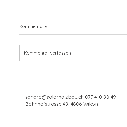
Kommentare
Kommentar verfassen...
„Bei ihm hat es halt nicht
Let
gereicht.“
wie
Inve
sandro@solarholzbau.ch
077 410 98 49
Bahnhofstrasse 49, 4806 Wikon