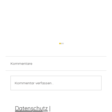
Kommentare
Kommentar verfassen...
Letzte Woche habe ich wieder mal eine
Datenschutz
|
krasse Investition getätigt.
sandro@solarholzbau.ch
077 410 98 49