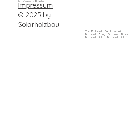
Bahnhofstrasse 49, 4806 Wikon
Impressum
© 2025 by
Solarholzbau
Velux Dachfenster, Dachfenster Wikon,
Dachfenster Zofingen, Dachfenster Reiden,
Dachfenster Brittnau, Dachfenster Rothrist