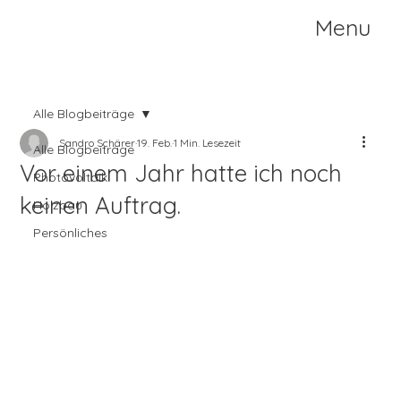
Menu
Alle Blogbeiträge
Sandro Schärer
19. Feb.
1 Min. Lesezeit
Alle Blogbeiträge
Vor einem Jahr hatte ich noch
Photovoltaik
keinen Auftrag.
Holzbau
Persönliches